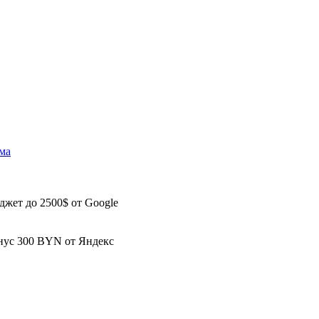
джет до
2500$
от Google
нус
300 BYN
от Яндекс