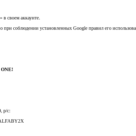
 в своем аккаунте.
 при соблюдении установленных Google правил его использова
V ONE!
 р/с:
К ALFABY2X