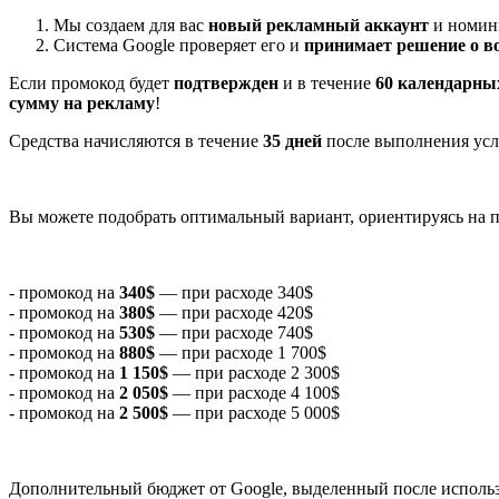
Мы создаем для вас
новый рекламный аккаунт
и номин
Система Google проверяет его и
принимает решение о в
Если промокод будет
подтвержден
и в течение
60 календарных
сумму на рекламу
!
Средства начисляются в течение
35 дней
после выполнения усл
Вы можете подобрать оптимальный вариант, ориентируясь на 
- промокод на
340$
— при расходе 340$
- промокод на
380$
— при расходе 420$
- промокод на
530$
— при расходе 740$
- промокод на
880$
— при расходе 1 700$
- промокод на
1 150$
— при расходе 2 300$
- промокод на
2 050$
— при расходе 4 100$
- промокод на
2 500$
— при расходе 5 000$
Дополнительный бюджет от Google, выделенный после использ